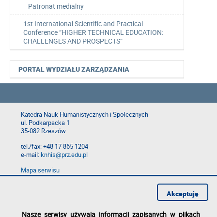
Patronat medialny
1st International Scientific and Practical
Conference “HIGHER TECHNICAL EDUCATION:
CHALLENGES AND PROSPECTS”
PORTAL WYDZIAŁU ZARZĄDZANIA
Katedra Nauk Humanistycznych i Społecznych
ul. Podkarpacka 1
35-082 Rzeszów
tel./fax: +48 17 865 1204
e-mail:
knhis@prz.edu.pl
Mapa serwisu
Deklaracja dostępności
Polityka prywatności
Akceptuję
Zgłoś błąd na stronie
Nasze serwisy używają informacji zapisanych w plikach